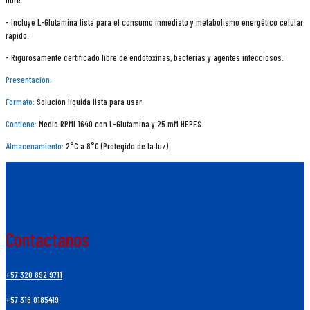
libre.
- Incluye L-Glutamina lista para el consumo inmediato y metabolismo energético celular
rápido.
- Rigurosamente certificado libre de endotoxinas, bacterias y agentes infecciosos.
Presentación:
Formato:
Solución líquida lista para usar.
Contiene:
Medio RPMI 1640 con L-Glutamina y 25 mM HEPES.
Almacenamiento:
2°C a 8°C (Protegido de la luz)
Contactanos
+57 320 892 9711
+57 316 0185419