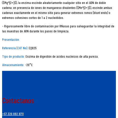
($Mg^{2+}$), la enzima escinde aleatoriamente cualquier sitio en el ADN de doble
cadena; en presencia de iones de manganeso divalentes ($Mn^{2+}$), escinde ambas
cadenas exactamente en el mismo sitio para generar extremos romos (blunt ends) o
extremos cohesivos cortos de 1 a 2 nucleótidos.
- Rigurosamente libre de contaminación por RNasas para salvaguardar la integridad de
las muestras de ARN durante los pasos de limpieza.
Presentación:
Referencia (CAT No):
EQ025
Tipo de producto:
Enzima de digestión de ácidos nucleicos de alta pureza.
Almacenamiento:
-20°C
Contactanos
+57 320 892 9711