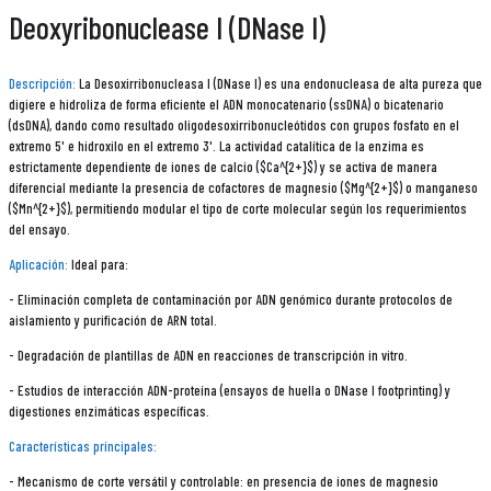
Deoxyribonuclease I (DNase I)
Descripción:
La Desoxirribonucleasa I (DNase I) es una endonucleasa de alta pureza que
digiere e hidroliza de forma eficiente el ADN monocatenario (ssDNA) o bicatenario
(dsDNA), dando como resultado oligodesoxirribonucleótidos con grupos fosfato en el
extremo 5' e hidroxilo en el extremo 3'. La actividad catalítica de la enzima es
estrictamente dependiente de iones de calcio ($Ca^{2+}$) y se activa de manera
diferencial mediante la presencia de cofactores de magnesio ($Mg^{2+}$) o manganeso
($Mn^{2+}$), permitiendo modular el tipo de corte molecular según los requerimientos
del ensayo.
Aplicación:
Ideal para:
- Eliminación completa de contaminación por ADN genómico durante protocolos de
aislamiento y purificación de ARN total.
- Degradación de plantillas de ADN en reacciones de transcripción in vitro.
- Estudios de interacción ADN-proteína (ensayos de huella o DNase I footprinting) y
digestiones enzimáticas específicas.
Características principales:
- Mecanismo de corte versátil y controlable: en presencia de iones de magnesio