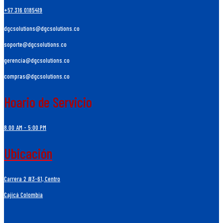
+57 316 0185419
dgcsolutions@dgcsolutions.co
soporte@dgcsolutions.co
gerencia@dgcsolutions.co
compras@dgcsolutions.co
Hoario de Servicio
8.00 AM - 5:00 PM
Ubicación
Carrera 2 #3-61, Centro
Cajicá Colombia