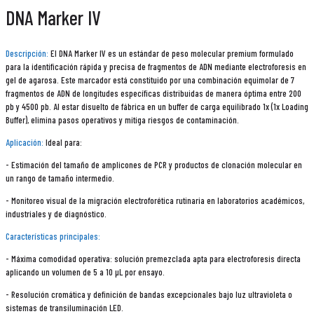
DNA Marker IV
Descripción:
El DNA Marker IV es un estándar de peso molecular premium formulado
para la identificación rápida y precisa de fragmentos de ADN mediante electroforesis en
gel de agarosa. Este marcador está constituido por una combinación equimolar de 7
fragmentos de ADN de longitudes específicas distribuidas de manera óptima entre 200
pb y 4500 pb. Al estar disuelto de fábrica en un buffer de carga equilibrado 1x (1x Loading
Buffer), elimina pasos operativos y mitiga riesgos de contaminación.
Aplicación:
Ideal para:
- Estimación del tamaño de amplicones de PCR y productos de clonación molecular en
un rango de tamaño intermedio.
- Monitoreo visual de la migración electroforética rutinaria en laboratorios académicos,
industriales y de diagnóstico.
Características principales:
- Máxima comodidad operativa: solución premezclada apta para electroforesis directa
aplicando un volumen de 5 a 10 µL por ensayo.
- Resolución cromática y definición de bandas excepcionales bajo luz ultravioleta o
sistemas de transiluminación LED.