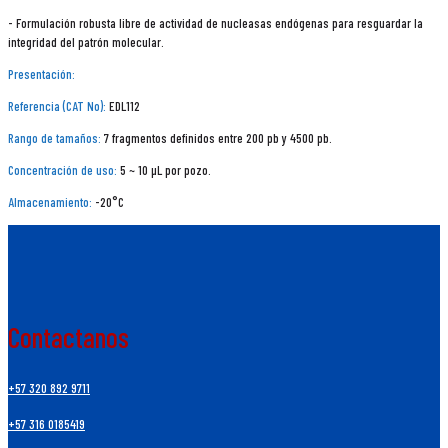
- Formulación robusta libre de actividad de nucleasas endógenas para resguardar la
integridad del patrón molecular.
Presentación:
Referencia (CAT No):
EDL112
Rango de tamaños:
7 fragmentos definidos entre 200 pb y 4500 pb.
Concentración de uso:
5 ~ 10 µL por pozo.
Almacenamiento:
-20°C
Contactanos
+57 320 892 9711
+57 316 0185419