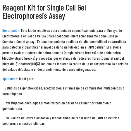
Reagent Kit for Single Cell Gel
Electrophoresis Assay
Descripción:
Este kit de reactivos está diseñado específicamente para el Ensayo de
Electroforesis en Gel de Célula Única (conocido internacionalmente como Ensayo
Cometa o Comet Assay). Es una herramienta analítica de alta sensibilidad desarrollada
para detectar y cuantificar el nivel de daño genotóxico en el ADN celular. El sistema
permite evaluar rupturas de hebra sencilla (single-strand breaks) o de doble hebra
(double-strand breaks) provocadas por el ataque de radicales libres (como el radical
hidroxilo $\cdot\text{OH}$), los cuales inducen la rotura de la desoxipentosa, la escisión
del enlace difosfato o el desprendimiento de bases nitrogenadas.
Aplicación:
Ideal para:
- Estudios de genotoxicidad, ecotoxicología y tamizaje de compuestos mutagénicos o
carcinógenos.
- Investigación oncológica y monitorización del daño celular por radiación o
quimioterapia.
- Evaluación del estrés oxidativo y mecanismos de reparación del ADN en cultivos
celulares y muestras clínicas.