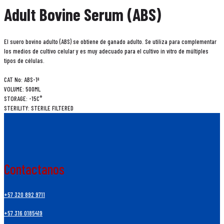
Adult Bovine Serum (ABS)
El suero bovino adulto (ABS) se obtiene de ganado adulto. Se utiliza para complementar
los medios de cultivo celular y es muy adecuado para el cultivo in vitro de múltiples
tipos de células.
CAT No: ABS-1ª
VOLUME: 500ML
STORAGE: -15C°
STERILITY: STERILE FILTERED
Contactanos
+57 320 892 9711
+57 316 0185419