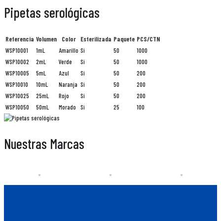
Pipetas serológicas
Referencia
Volumen
Color
Esterilizada
Paquete
PCS/CTN
WSP10001
1mL
Amarillo
Si
50
1000
WSP10002
2mL
Verde
Si
50
1000
WSP10005
5mL
Azul
Si
50
200
WSP10010
10mL
Naranja
Si
50
200
WSP10025
25mL
Rojo
Si
50
200
WSP10050
50mL
Morado
Si
25
100
Nuestras Marcas