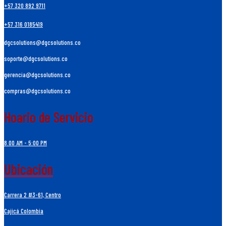
+57 320 892 9711
+57 316 0185419
dgcsolutions@dgcsolutions.co
soporte@dgcsolutions.co
gerencia@dgcsolutions.co
compras@dgcsolutions.co
Hoario de Servicio
8.00 AM - 5:00 PM
Ubicación
Carrera 2 #3-61, Centro
Cajicá Colombia