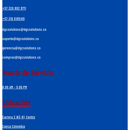
+57 320 892 9711
+57 316 0185419
dgcsolutions@dgcsolutions.co
soporte@dgcsolutions.co
gerencia@dgcsolutions.co
compras@dgcsolutions.co
Hoario de Servicio
8.00 AM - 5:00 PM
Ubicación
Carrera 2 #3-61, Centro
Cajicá Colombia